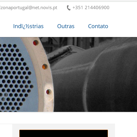
lzonaportugal@net.novis.pt
+351 214406900
Indï¿½strias
Outras
Contato