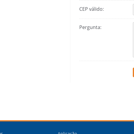
CEP válido:
Pergunta:
os
Aplicação