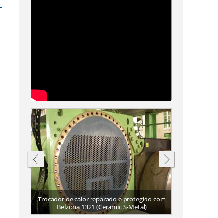
Caixa de
Trocador de calor reparado e protegido com
Espelho do tr
Cabeçote do t
Perda de met
Caixa de ág
recuperada 
Superfície 
ona 1391T
são
Belzona 1321 (Ceramic S-Metal)
Espelho do t
Belzona 
Caixa
tubo
corr
(H