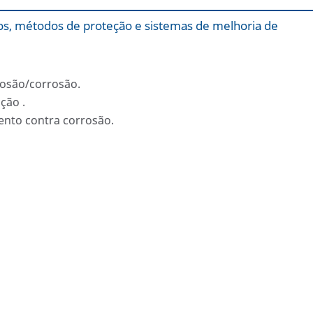
s, métodos de proteção e sistemas de melhoria de
rosão/corrosão.
ção .
ento contra corrosão.
Aplicação de duas camadas de Belz
Trocador de calor com corro