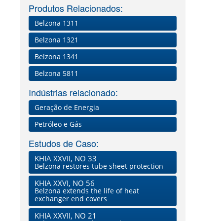
Produtos Relacionados:
Belzona 1311
Belzona 1321
Belzona 1341
Belzona 5811
Indústrias relacionado:
Geração de Energia
Petróleo e Gás
Estudos de Caso:
KHIA XXVII, NO 33
Belzona restores tube sheet protection
KHIA XXVI, NO 56
Belzona extends the life of heat
exchanger end covers
KHIA XXVII, NO 21