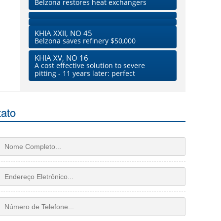
Belzona restores heat exchangers
KHIA XXII, NO 45
Belzona saves refinery $50,000
KHIA XV, NO 16
A cost effective solution to severe
pitting - 11 years later: perfect
tato